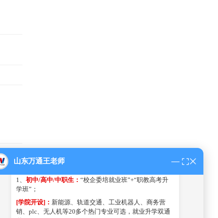
王老师 20:56
山东万通
专注职业教育38年
，大品牌，值得信赖，
大学
山东万通王老师
式独立校园
：
关注官方微信号
1、
初中/高中/中职生：
“校企委培就业班”+“职教高考升
扫一扫二维码
学班”；
[学院开设]：
新能源、轨道交通、工业机器人、商务营
销、plc、无人机等20多个热门专业可选，就业升学双通